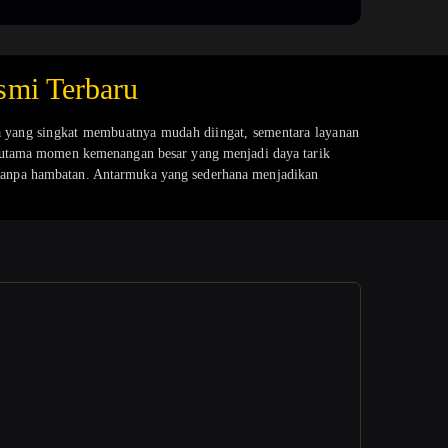
mi Terbaru
 yang singkat membuatnya mudah diingat, sementara layanan
terutama momen kemenangan besar yang menjadi daya tarik
 tanpa hambatan. Antarmuka yang sederhana menjadikan