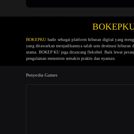
BOKEPKU |
BOKEPKU
hadir sebagai platform hiburan digital yang me
yang ditawarkan menjadikannya salah satu destinasi hiburan 
utama. BOKEP KU juga dirancang fleksibel. Baik lewat peran
pengalaman menonton semakin praktis dan nyaman.
Penyedia Games