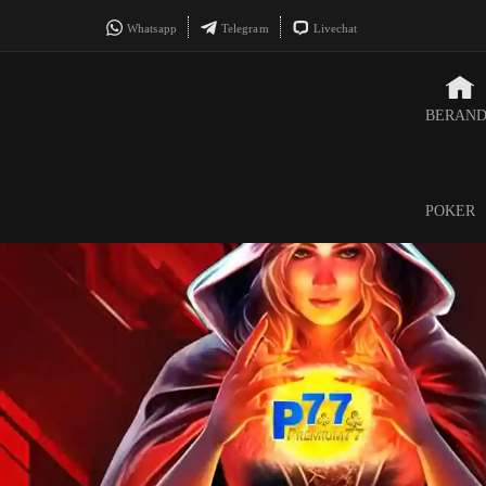
Whatsapp
Telegram
Livechat
BERAN
POKER