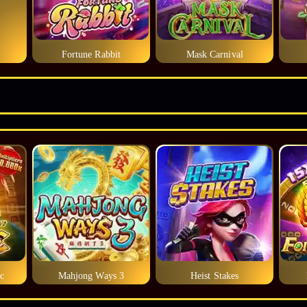
Fortune Rabbit
Mask Carnival
c
Mahjong Ways 3
Heist Stakes