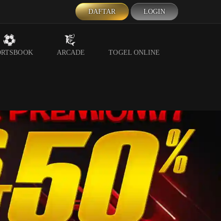
DAFTAR
LOGIN
ORTSBOOK
ARCADE
TOGEL ONLINE