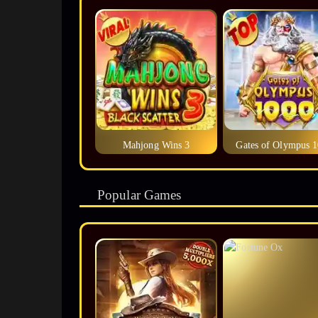
Mahjong Wins 3
Gates of Olympus 
Popular Games